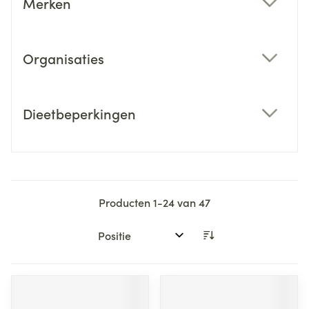
Merken
filter
Organisaties
filter
Dieetbeperkingen
filter
Producten
1
-
24
van
47
Sorteer op: