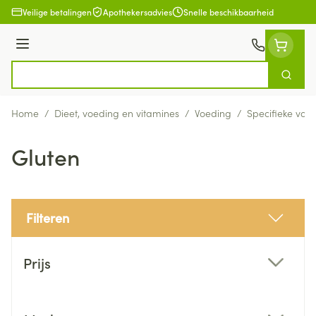
Ga naar de inhoud
Veilige betalingen
Apothekersadvies
Snelle beschikbaarheid
Menu
Zoek
Product, merk, categorie...
Home
/
Dieet, voeding en vitamines
/
Voeding
/
Specifieke voe
Gluten
Filteren
Doorgaan naar productlijst
Prijs
filter