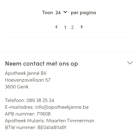
Toon
per pagina
Pagina's
U lees momenteel pagina
Pagina
1
2
Neem contact met ons op
Apotheek Jenné BV
Hoevenzavellaan 57
3600
Genk
Telefoon:
089 38 25 24
E-mailadres:
info@
apotheekjenne.be
APB nummer:
711608
Apotheek titularis:
Maarten Timmerman
BTW nummer:
BE0414811491