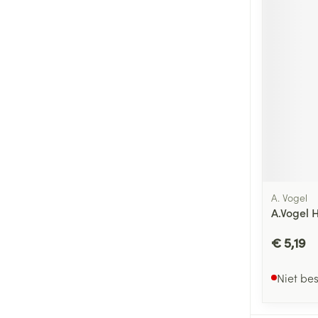
A. Vogel
A.Vogel 
€ 5,19
Niet be