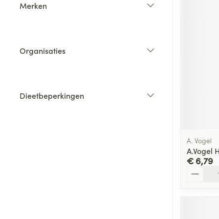
Merken
filter
Organisaties
filter
Dieetbeperkingen
filter
A. Vogel
A.Vogel 
€ 6,79
Aantal