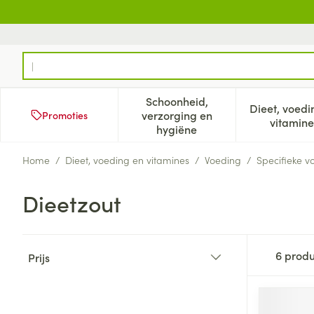
Ga naar de inhoud
Product, merk, categorie...
Schoonheid,
Dieet, voedi
verzorging en
Promoties
Toon submenu voor Schoonh
Too
vitamine
hygiëne
Home
/
Dieet, voeding en vitamines
/
Voeding
/
Specifieke v
Dieetzout
Doorgaan naar productlijst
6
produ
Prijs
filter