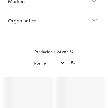
Merken
filter
Organisaties
filter
Producten
1
-
24
van
62
Sorteer op: