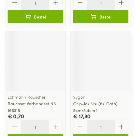
Bestel
Bestel
Lohmann Rauscher
Vygon
Raucoset Verbandset N5
Grip-lok 3in1 (fix. Cath)
166318
9cmx3,4cm 1
€ 0,70
€ 17,30
Aantal
Aantal