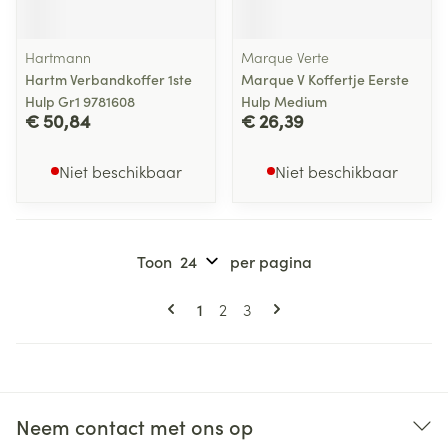
Hartmann
Marque Verte
Hartm Verbandkoffer 1ste
Marque V Koffertje Eerste
Hulp Gr1 9781608
Hulp Medium
€ 50,84
€ 26,39
Niet beschikbaar
Niet beschikbaar
Toon
per pagina
Pagina's
U lees momenteel pagina
Pagina
Pagina
1
2
3
Neem contact met ons op