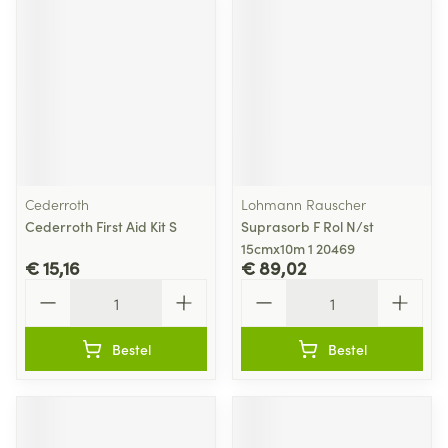
Cederroth
Lohmann Rauscher
Cederroth First Aid Kit S
Suprasorb F Rol N/st
15cmx10m 1 20469
€ 15,16
€ 89,02
Aantal
Aantal
Bestel
Bestel