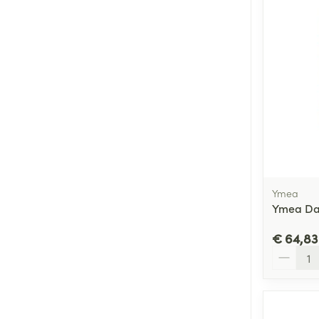
Ymea
Ymea Day
€ 64,83
Aantal