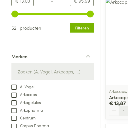
-
Minimumwaarde
Maximale waarde
€ 13,00
€ 95,99
Gebruik de pijltjestoetsen links en rechts om de minim
52 producten
Filteren
Merken
filter
A. Vogel
Arkocaps,
Arkocaps
Arkocaps
Arkogelules
€ 13,87
Aantal
Arkopharma
Centrum
Corpus Pharma