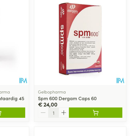
harma
Gelbopharma
ntaardig 45
Spm 600 Dergam Caps 60
€ 24,00
Aantal