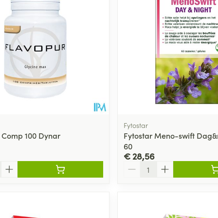
Fytostar
r Comp 100 Dynar
Fytostar Meno-swift Dag&
60
€ 28,56
Aantal