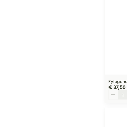
Fytogeno
€ 37,50
Aantal