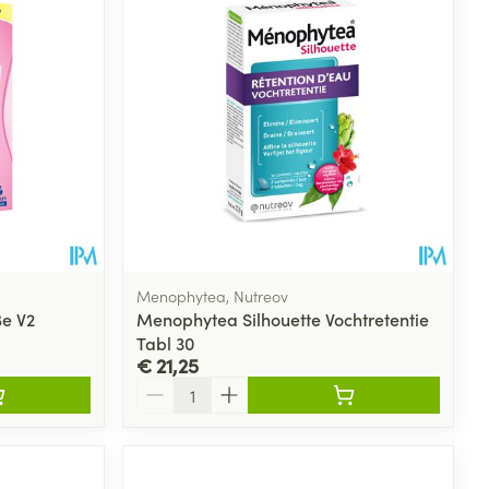
Menophytea, Nutreov
Be V2
Menophytea Silhouette Vochtretentie
Tabl 30
€ 21,25
Aantal