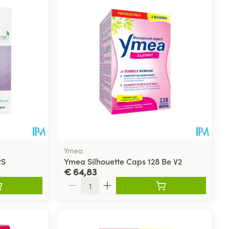
Ymea
RS
Ymea Silhouette Caps 128 Be V2
€ 64,83
Aantal