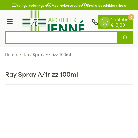
Dia 1 van 1
Ga naar de inhoud
Veilige betalingen
Apothekersadvies
Snelle beschikbaarheid
0
0 artikelen
Menu
€ 0,00
Zoek
Product, merk, categorie...
Home
/
Ray Spray A/frizz 100ml
Ray Spray A/frizz 100ml