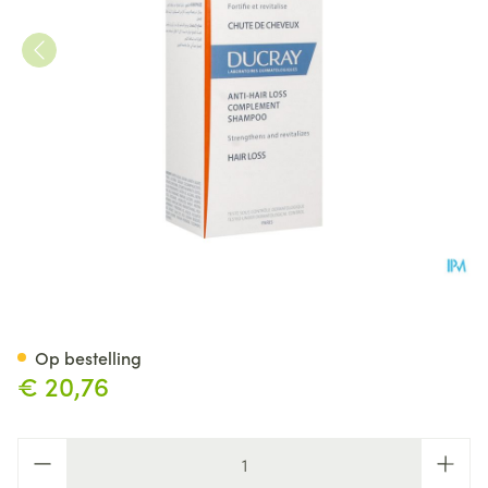
Ducray Anaphase Sh A/haart
Op bestelling
€ 20,76
Aantal