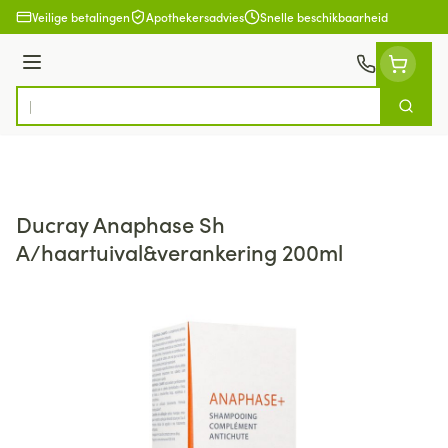
Ga naar de inhoud
Veilige betalingen
Apothekersadvies
Snelle beschikbaarheid
Menu
Zoek
Product, merk, categorie...
Ducray Anaphase Sh
A/haartuival&verankering 200ml