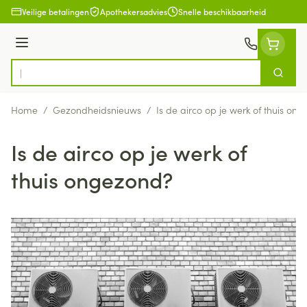
Ga naar de inhoud
Veilige betalingen
Apothekersadvies
Snelle beschikbaarheid
Menu
Zoek
Product, merk, categorie...
Home
/
Gezondheidsnieuws
/
Is de airco op je werk of thuis on
Is de airco op je werk of
thuis ongezond?