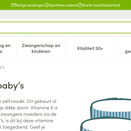
Veilige betalingen
Apothekersadvies
Snelle beschikbaarheid
ng en
Zwangerschap en
Vitaliteit 50+
eid, verzorging en hygiëne categorie
n submenu voor Dieet, voeding en vitamines categorie
Toon submenu voor Zwangerschap en kind
Toon submenu voor V
s
kinderen
ge
y’s
baby’s
 zelf maakt. Dit gebeurt al
e dikke darm. Vitamine K is
el zwangere moeders via de
, is dit bij deze vitamine
 K toegediend. Geef je