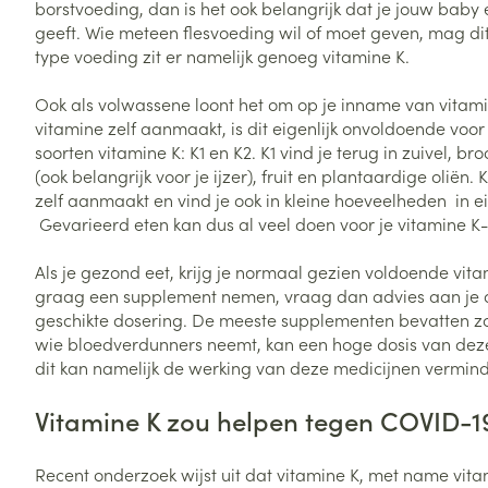
borstvoeding, dan is het ook belangrijk dat je jouw bab
geeft. Wie meteen flesvoeding wil of moet geven, mag dit
type voeding zit er namelijk genoeg vitamine K.
Ook als volwassene loont het om op je inname van vitamin
vitamine zelf aanmaakt, is dit eigenlijk onvoldoende voor 
soorten vitamine K: K1 en K2. K1 vind je terug in zuivel, 
(ook belangrijk voor je ijzer), fruit en plantaardige oliën. 
zelf aanmaakt en vind je ook in kleine hoeveelheden in e
Gevarieerd eten kan dus al veel doen voor je vitamine 
Als je gezond eet, krijg je normaal gezien voldoende vita
graag een supplement nemen, vraag dan advies aan je 
geschikte dosering. De meeste supplementen bevatten zow
wie bloedverdunners neemt, kan een hoge dosis van deze 
dit kan namelijk de werking van deze medicijnen vermin
Vitamine K zou helpen tegen COVID-1
Recent onderzoek wijst uit dat vitamine K, met name vita