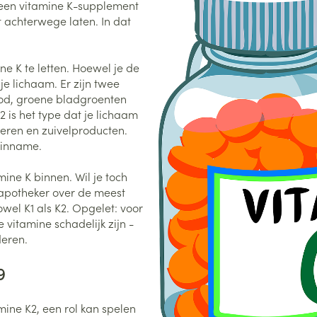
y een vitamine K-supplement
 achterwege laten. In dat
e K te letten. Hoewel je de
je lichaam. Er zijn twee
brood, groene bladgroenten
K2 is het type dat je lichaam
ieren en zuivelproducten.
K-inname.
mine K binnen. Wil je toch
apotheker over de meest
el K1 als K2. Opgelet: voor
vitamine schadelijk zijn -
deren.
9
mine K2, een rol kan spelen