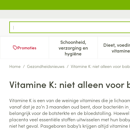
Ga naar de inhoud
Product, merk, categorie...
Schoonheid,
Dieet, voedi
verzorging en
Promoties
Toon submenu voor Schoonh
Too
vitamine
hygiëne
Home
/
Gezondheidsnieuws
/
Vitamine K: niet alleen voor bab
Vitamine K: niet alleen voor 
Vitamine K is een van de weinige vitamines die je lichaam
vanaf dat je zo’n 3 maanden oud bent, door bacteriën in j
belangrijk voor de botsterkte en de bloedstolling. Hoew
placenta veel essentiële stoffen uitwisselen met hun baby’s
niet het geval. Pasgeboren baby’s krijgen altijd vitamine