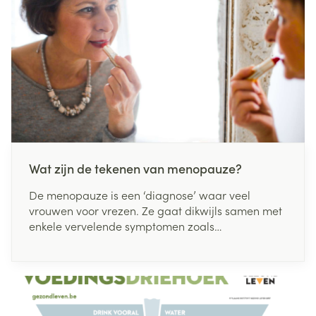
Wat zijn de tekenen van menopauze?
De menopauze is een ‘diagnose’ waar veel
vrouwen voor vrezen. Ze gaat dikwijls samen met
enkele vervelende symptomen zoals
prikkelbaarheid en opvliegers. Toch is het een
normaal onderdeel van het ouder worden.
Gelukkig zijn er oplossingen om deze levensfase
waarin de vruchtbaarheid ophoudt, te verlichten.
Wil je meer weten over wat de menopauze is, aan