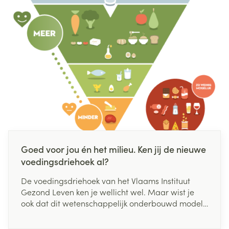
welke tekenen je deze periode herkent en hoe je
deze klachten kan aanpakken? Wij geven je alvast
een overzicht.
Goed voor jou én het milieu. Ken jij de nieuwe
voedingsdriehoek al?
De voedingsdriehoek van het Vlaams Instituut
Gezond Leven ken je wellicht wel. Maar wist je
ook dat dit wetenschappelijk onderbouwd model
een update kreeg? Bij de oude driehoek uit 2017
lag de focus op voeding en het effect op