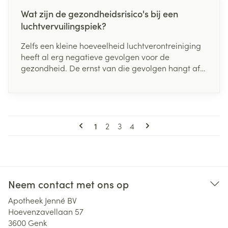
Wat zijn de gezondheidsrisico's bij een
luchtvervuilingspiek?
Zelfs een kleine hoeveelheid luchtverontreiniging
heeft al erg negatieve gevolgen voor de
gezondheid. De ernst van die gevolgen hangt af
van de concentratie en de samenstelling van de
vervuilende stoffen in de lucht, hoe lang je eraan
wordt blootgesteld, welke activiteiten je uitoefent
tijdens de blootstelling en hoe gevoelig je ervoor
Pagina's
bent.
U lees momenteel pagina
Pagina
Pagina
Pagina
1
2
3
4
Neem contact met ons op
Apotheek Jenné BV
Hoevenzavellaan 57
3600
Genk