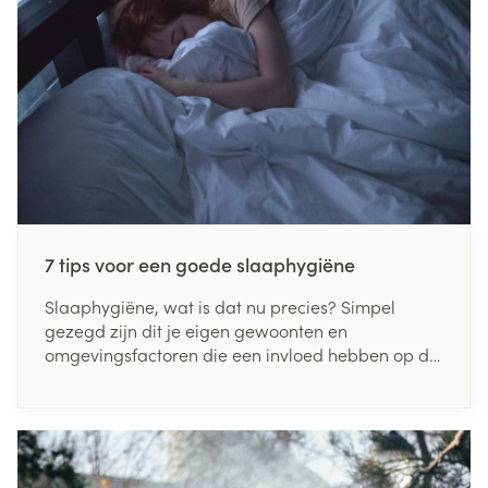
7 tips voor een goede slaaphygiëne
Slaaphygiëne, wat is dat nu precies? Simpel
gezegd zijn dit je eigen gewoonten en
omgevingsfactoren die een invloed hebben op de
kwaliteit en duurtijd van je slaap. Zoals we
allemaal weten, is een goede nachtrust een
curciale factor voor je fysieke én mentale
gezondheid. Net daarom is het zo belangrijk om
een goede slaaphygiëne te ontwikkelen. In dit