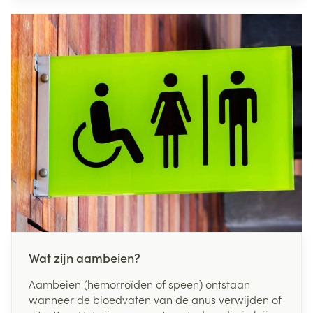
gezondheid. Er was echter nood aan een
herziening om de voedingsdriehoek meer
hedendaags te maken. Zo ontstond in 2021 de
nieuwe voedingsdriehoek, die naast gezondheid
volledig in het teken staat van
milieuverantwoorde voeding. Eten moet niet
alleen gezond zijn voor jezelf, maar ook goed
voor onze planeet. Die twee zaken gaan namelijk
hand in hand.
Wat zijn aambeien?
Aambeien (hemorroïden of speen) ontstaan
wanneer de bloedvaten van de anus verwijden of