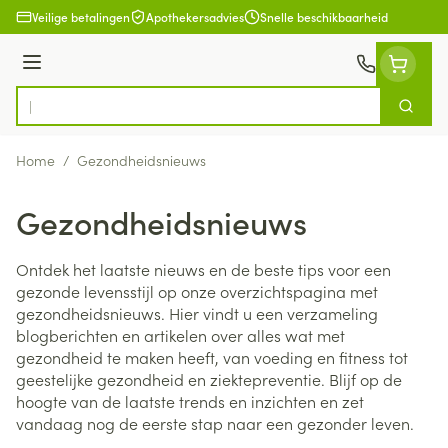
Ga naar de inhoud
Veilige betalingen
Apothekersadvies
Snelle beschikbaarheid
Menu
Zoek
Product, merk, categorie...
Home
/
Gezondheidsnieuws
Gezondheidsnieuws
Ontdek het laatste nieuws en de beste tips voor een
gezonde levensstijl op onze overzichtspagina met
gezondheidsnieuws. Hier vindt u een verzameling
blogberichten en artikelen over alles wat met
gezondheid te maken heeft, van voeding en fitness tot
geestelijke gezondheid en ziektepreventie. Blijf op de
hoogte van de laatste trends en inzichten en zet
vandaag nog de eerste stap naar een gezonder leven.