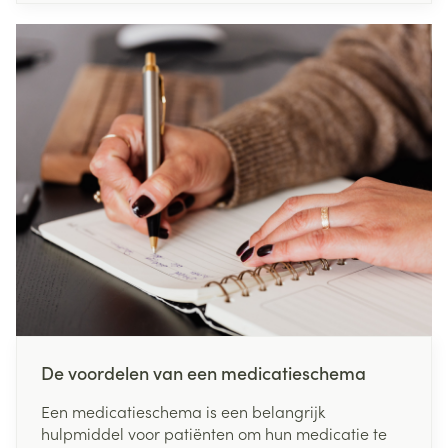
wat rokers als een gezonder alternatief
aangezien er geen tabak aan te pas komt. Maar
eigenlijk is het niet bewezen dat vapen een
effectieve methode is om te stoppen met roken.
Bovendien is het ook niet geheel risicovrij, en in dit
artikel werpen we een licht op de potentiële
negatieve gevolgen van vapen.
De voordelen van een medicatieschema
Een medicatieschema is een belangrijk
hulpmiddel voor patiënten om hun medicatie te