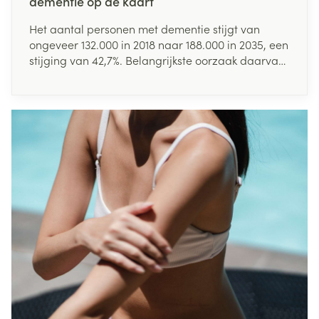
dementie op de kaart
Het aantal personen met dementie stijgt van
ongeveer 132.000 in 2018 naar 188.000 in 2035, een
stijging van 42,7%. Belangrijkste oorzaak daarvan
is de stijgende levensverwachting en de
vergrijzing van de bevolking. Hogere leeftijd is
dan ook de belangrijkste en meest bekende
risicofactor voor dementie.