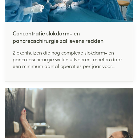
Concentratie slokdarm- en
pancreaschirurgie zal levens redden
Ziekenhuizen die nog complexe slokdarm- en
pancreaschirurgie willen uitvoeren, moeten daar
een minimum aantal operaties per jaar voor
uitvoeren. Dat heeft minister van Volksgezondheid
Maggie De Block beslist. "De feiten spreken voor
zich: hoe meer expertise een ziekenhuis heeft met
de behandeling van slokdarm- of
pancreaskanker, hoe meer kans een patiënt heeft
op een succesvolle behandeling", aldus minister
De Block. "Met deze maatregel zullen we levens
redden."