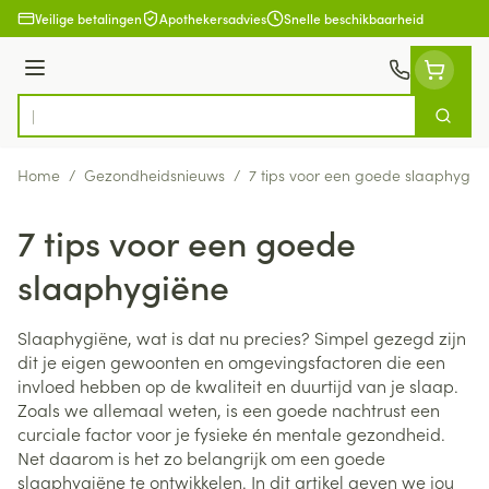
Ga naar de inhoud
Veilige betalingen
Apothekersadvies
Snelle beschikbaarheid
Menu
Zoek
Product, merk, categorie...
Home
/
Gezondheidsnieuws
/
7 tips voor een goede slaaphygië
7 tips voor een goede
slaaphygiëne
Slaaphygiëne, wat is dat nu precies? Simpel gezegd zijn
dit je eigen gewoonten en omgevingsfactoren die een
invloed hebben op de kwaliteit en duurtijd van je slaap.
Zoals we allemaal weten, is een goede nachtrust een
curciale factor voor je fysieke én mentale gezondheid.
Net daarom is het zo belangrijk om een goede
slaaphygiëne te ontwikkelen. In dit artikel geven we jou