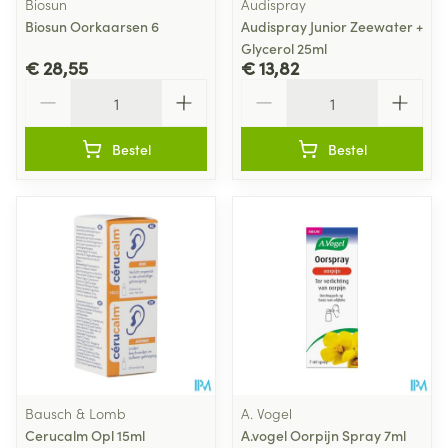
Biosun
Audispray
Biosun Oorkaarsen 6
Audispray Junior Zeewater +
Glycerol 25ml
€ 28,55
€ 13,82
Aantal
Aantal
Bestel
Bestel
Bausch & Lomb
A. Vogel
Cerucalm Opl 15ml
A.vogel Oorpijn Spray 7ml