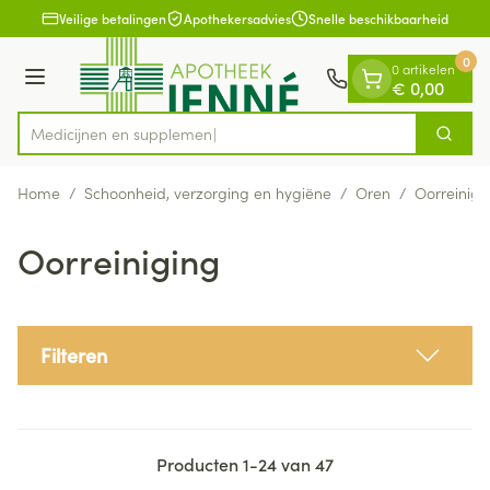
Dia 1 van 1
Ga naar de inhoud
Veilige betalingen
Apothekersadvies
Snelle beschikbaarheid
0
0 artikelen
Menu
€ 0,00
Medi
Zoek
Product, merk, categorie...
Home
/
Schoonheid, verzorging en hygiëne
/
Oren
/
Oorreinigi
Oorreiniging
Filteren
Producten
1
-
24
van
47