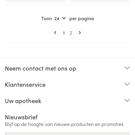
Toon
per pagina
Pagina's
U lees momenteel pagina
Pagina
1
2
Neem contact met ons op
Klantenservice
Uw apotheek
Nieuwsbrief
Blijf op de hoogte van nieuwe producten en promoties
E-mail adres