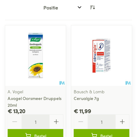
Sorteer op:
A. Vogel
Bausch & Lomb
A.vogel Oorsmeer Druppels
Cerualgie 7g
20ml
€ 13,20
€ 11,99
Aantal
Aantal
Bestel
Bestel