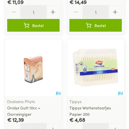
€ 11,09
€ 14,49
Aantal
Aantal
Bestel
Bestel
Dodoens Phyto
Tippys
Orolyx Gutt 10cc +
Tippys Wattenstaafjes
Oorreingiger
Papier 200
€ 12,39
€ 4,68
Aantal
Aantal