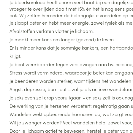
Je bloedsomloop heeft enorm veel baat bij een dagelijkse
vroeger te overlijden daalt met 15% én het is nog eens g
ook. Wij zetten hieronder de belangrijkste voordelen op een
Je slaapt beter en hebt meer energie, zowel fysiek als me
Afvalstoffen verlaten vlotter je lichaam.
Je maakt meer kans om langer (gezond) te leven.
Er is minder kans dat je sommige kankers, een hartaando
krijgt.
Je bent weerbaarder tegen verslavingen aan bv. nicotine,
Stress wordt verminderd, waardoor je beter kan omgaan m
Je beenderen worden sterker, want tijdens het wandelen 
Angst, depressie, burn-out … zal je als actieve wandelaa
Je seksleven zal erop vooruitgaan - en seks zelf is ook n
De werking van je hersenen verbetert: regelmatig gaan s
Wandelen wekt opbeurende hormonen op, wat zorgt voo
Wil je zwanger worden? Veel wandelen helpt zowel voor,
Door je lichaam actief te bewegen, herstel je beter van b