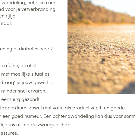
 wandeling, het risico om
oed voor je vetverbranding
 rijtje.
ntaal.
ening of diabetes type 2
 cafeïne, alcohol …
et moeilijke situaties.
‘draag’ je jouw gewicht.
r minder snel ervaren.
og eens erg gezond!
tappen komt zowel motivatie als productiviteit ten goede.
r een goed humeur. Een ochtendwandeling kan dus voor so
 tijdens als na de zwangerschap.
lessures.