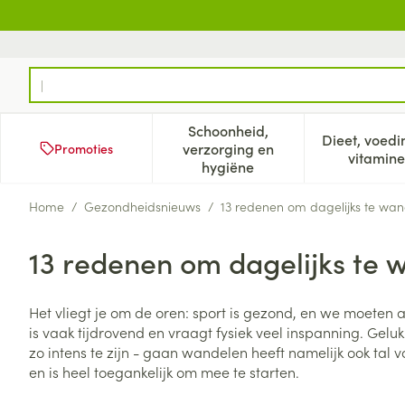
Ga naar de inhoud
Product, merk, categorie...
Schoonheid,
Dieet, voedi
verzorging en
Promoties
Toon submenu voor Schoonh
Too
vitamine
hygiëne
Home
/
Gezondheidsnieuws
/
13 redenen om dagelijks te wa
13 redenen om dagelijks te 
Het vliegt je om de oren: sport is gezond, en we moeten 
is vaak tijdrovend en vraagt fysiek veel inspanning. Geluk
zo intens te zijn - gaan wandelen heeft namelijk ook tal
en is heel toegankelijk om mee te starten.