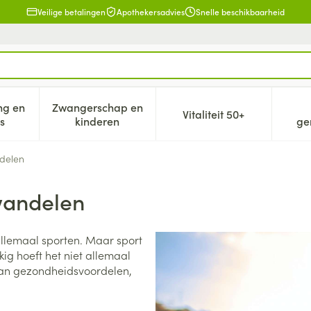
Veilige betalingen
Apothekersadvies
Snelle beschikbaarheid
ng en
Zwangerschap en
Vitaliteit 50+
eid, verzorging en hygiëne categorie
n submenu voor Dieet, voeding en vitamines categorie
Toon submenu voor Zwangerschap en kind
Toon submenu voor V
s
kinderen
ge
ndelen
wandelen
allemaal sporten. Maar sport
kig hoeft het niet allemaal
 van gezondheidsvoordelen,