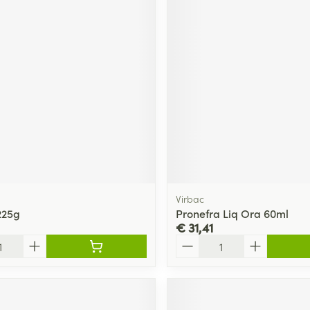
Virbac
225g
Pronefra Liq Ora 60ml
€ 31,41
Aantal