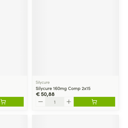
Silycure
Silycure 160mg Comp 2x15
€ 50,88
Aantal