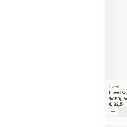
Trovet
Trovet C
6x190g 
€ 32,51
Aantal