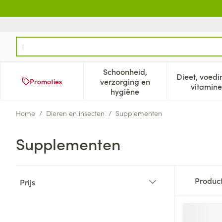
Ga naar de inhoud
Product, merk, categorie...
Schoonheid,
Dieet, voedi
verzorging en
Promoties
Toon submenu voor Schoonh
Too
vitamine
hygiëne
Home
/
Dieren en insecten
/
Supplementen
Supplementen
Doorgaan naar productlijst
Produc
Prijs
filter