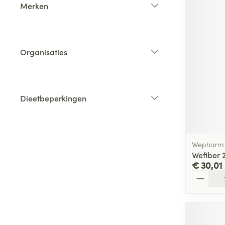
Merken
filter
Organisaties
filter
Dieetbeperkingen
filter
Wepharm
Wefiber 
€ 30,01
Aantal