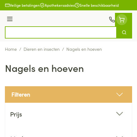
Ga naar de inhoud
Veilige betalingen
Apothekersadvies
Snelle beschikbaarheid
Menu
Zoek
Product, merk, categorie...
Home
/
Dieren en insecten
/
Nagels en hoeven
Nagels en hoeven
Filteren
Doorgaan naar productlijst
Prijs
filter