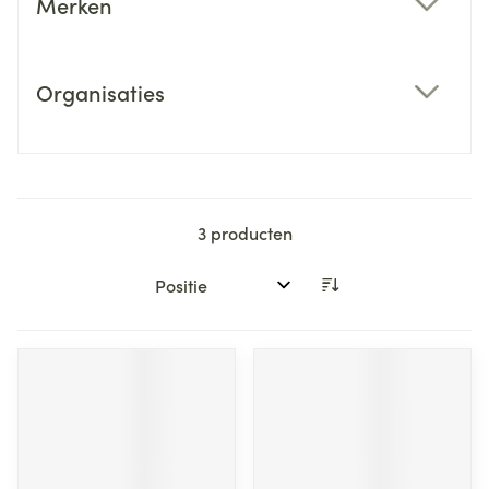
Merken
filter
Organisaties
filter
3
producten
Sorteer op: