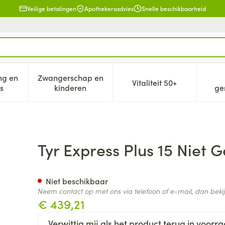
Veilige betalingen
Apothekersadvies
Snelle beschikbaarheid
ng en
Zwangerschap en
Vitaliteit 50+
eid, verzorging en hygiëne categorie
n submenu voor Dieet, voeding en vitamines categorie
Toon submenu voor Zwangerschap en kind
Toon submenu voor V
s
kinderen
ge
aromatiseerd 30x25g
Tyr Express Plus 15 Niet
Niet beschikbaar
Neem contact op met ons via telefoon of e-mail, dan bek
€ 439,21
Verwittig mij als het product terug in voorra