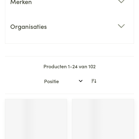
Merken
filter
Organisaties
filter
Producten
1
-
24
van
102
Sorteer op: