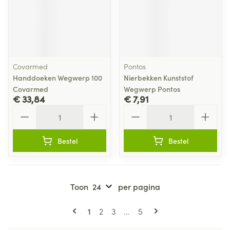
Covarmed
Pontos
Handdoeken Wegwerp 100
Nierbekken Kunststof
Covarmed
Wegwerp Pontos
€ 33,84
€ 7,91
Aantal
Aantal
Bestel
Bestel
Toon
per pagina
Pagina's
U lees momenteel pagina
Pagina
Pagina
Pagina
1
2
3
...
5