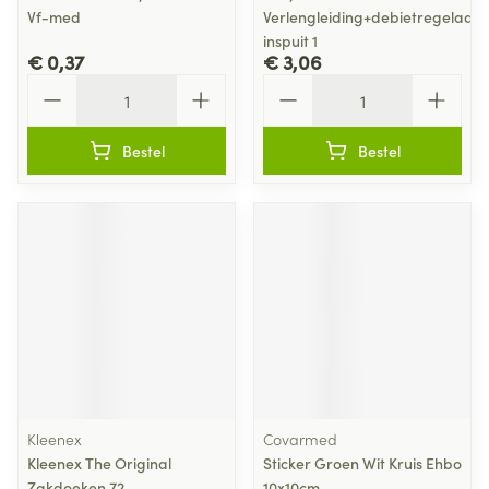
Vf-med
Verlengleiding+debietregelaar+
inspuit 1
€ 0,37
€ 3,06
Aantal
Aantal
Bestel
Bestel
Kleenex
Covarmed
Kleenex The Original
Sticker Groen Wit Kruis Ehbo
Zakdoeken 72
10x10cm