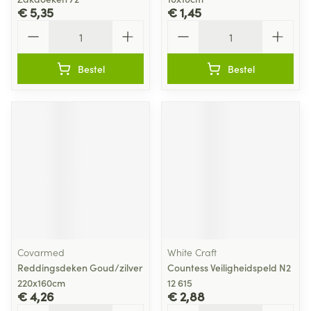
€ 5,35
€ 1,45
Aantal
Aantal
Bestel
Bestel
Covarmed
White Craft
Reddingsdeken Goud/zilver
Countess Veiligheidspeld N2
220x160cm
12 615
€ 4,26
€ 2,88
Aantal
Aantal