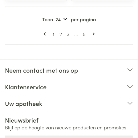
Toon
per pagina
Pagina's
U lees momenteel pagina
Pagina
Pagina
Pagina
1
2
3
...
5
Neem contact met ons op
Klantenservice
Uw apotheek
Nieuwsbrief
Blijf op de hoogte van nieuwe producten en promoties