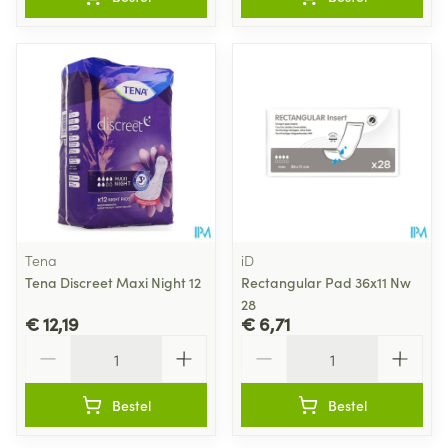
Tena
iD
Tena Discreet Maxi Night 12
Rectangular Pad 36x11 Nw
28
€ 12,19
€ 6,71
Aantal
Aantal
Bestel
Bestel