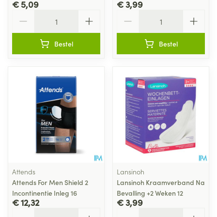
€ 5,09
€ 3,99
Aantal
Aantal
Bestel
Bestel
Attends
Lansinoh
Attends For Men Shield 2
Lansinoh Kraamverband Na
Incontinentie Inleg 16
Bevalling +2 Weken 12
€ 12,32
€ 3,99
Aantal
Aantal