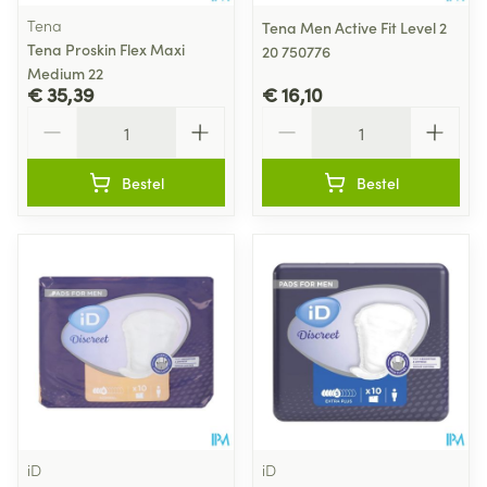
Tena
Tena Men Active Fit Level 2
Tena Proskin Flex Maxi
20 750776
Medium 22
€ 35,39
€ 16,10
Aantal
Aantal
Bestel
Bestel
iD
iD