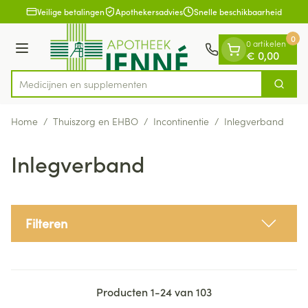
Dia 1 van 1
Ga naar de inhoud
Veilige betalingen
Apothekersadvies
Snelle beschikbaarheid
0
0 artikelen
Menu
€ 0,00
Medi
Zoek
Product, merk, categorie...
Home
/
Thuiszorg en EHBO
/
Incontinentie
/
Inlegverband
Inlegverband
Filteren
Producten
1
-
24
van
103