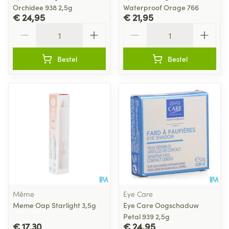
Orchidee 938 2,5g
Waterproof Orage 766
€ 24,95
€ 21,95
Aantal
Aantal
Bestel
Bestel
Même
Eye Care
Meme Oap Starlight 3,5g
Eye Care Oogschaduw
Petal 939 2,5g
€ 17,30
€ 24,95