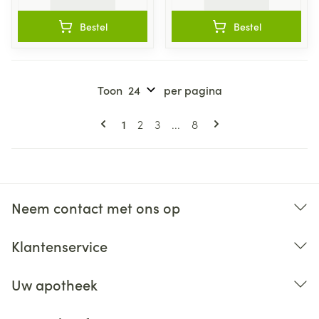
Bestel
Bestel
Toon
per pagina
Pagina's
U lees momenteel pagina
Pagina
Pagina
Pagina
1
2
3
...
8
Neem contact met ons op
Klantenservice
Uw apotheek