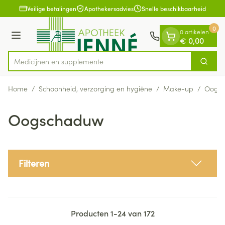
Dia 1 van 1
Ga naar de inhoud
Veilige betalingen
Apothekersadvies
Snelle beschikbaarheid
0
0 artikelen
Menu
€ 0,00
Medic
Zoek
Product, merk, categorie...
Home
/
Schoonheid, verzorging en hygiëne
/
Make-up
/
Oogs
Oogschaduw
Filteren
Producten
1
-
24
van
172