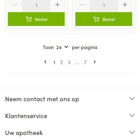
Aantal
Aantal
Bestel
Bestel
Toon
per pagina
Pagina's
U lees momenteel pagina
Pagina
Pagina
Pagina
1
2
3
...
7
Neem contact met ons op
Klantenservice
Uw apotheek