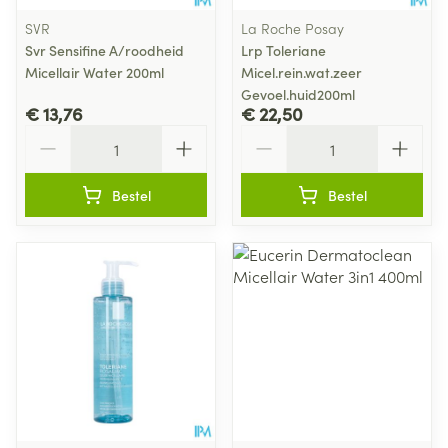
SVR
La Roche Posay
Svr Sensifine A/roodheid
Lrp Toleriane
Micellair Water 200ml
Micel.rein.wat.zeer
Gevoel.huid200ml
€ 13,76
€ 22,50
Aantal
Aantal
Bestel
Bestel