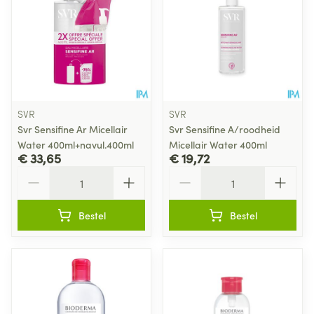
SVR
SVR
Svr Sensifine Ar Micellair
Svr Sensifine A/roodheid
Water 400ml+navul.400ml
Micellair Water 400ml
€ 33,65
€ 19,72
Aantal
Aantal
Bestel
Bestel