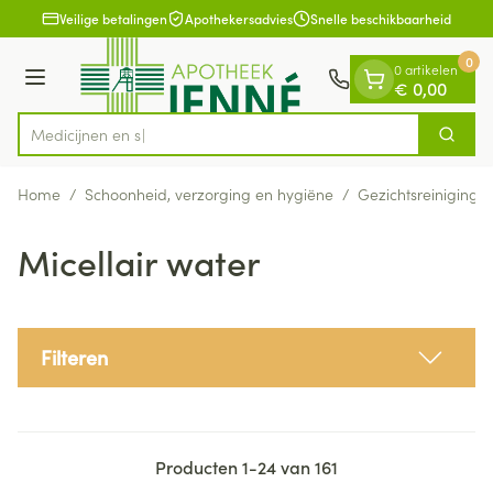
Dia 1 van 1
Ga naar de inhoud
Veilige betalingen
Apothekersadvies
Snelle beschikbaarheid
0
0 artikelen
Menu
€ 0,00
Zoek
Product, merk, categorie...
Home
/
Schoonheid, verzorging en hygiëne
/
Gezichtsreiniging 
Micellair water
Filteren
Producten
1
-
24
van
161