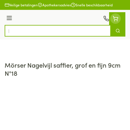
Ga naar de inhoud
Veilige betalingen
Apothekersadvies
Snelle beschikbaarheid
Menu
Zoek
Product, merk, categorie...
Mörser Nagelvijl saffier, grof en fijn 9cm
N°18