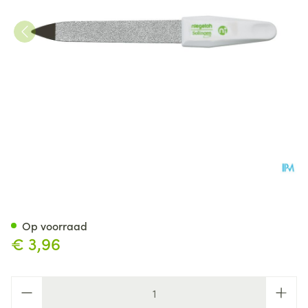
Mörser Nagelvijl saffier, grof 
Op voorraad
€ 3,96
Aantal