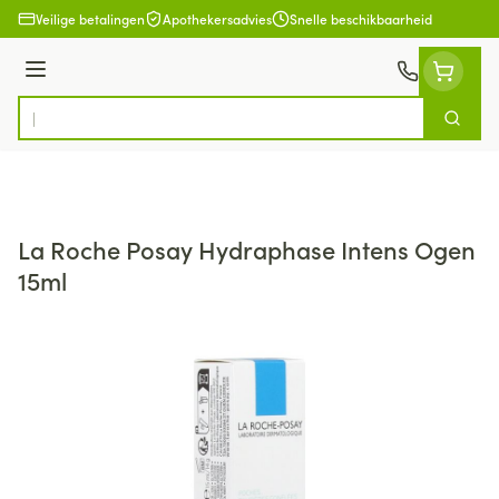
Ga naar de inhoud
Veilige betalingen
Apothekersadvies
Snelle beschikbaarheid
Menu
Zoek
Product, merk, categorie...
La Roche Posay Hydraphase Intens Ogen
15ml