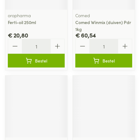
oropharma
Comed
Ferti-oil 250ml
Comed Winmix (duiven) Pdr
1kg
€ 20,80
€ 60,54
Aantal
Aantal
Bestel
Bestel