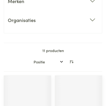
Merken
filter
Organisaties
filter
11
producten
Sorteer op: