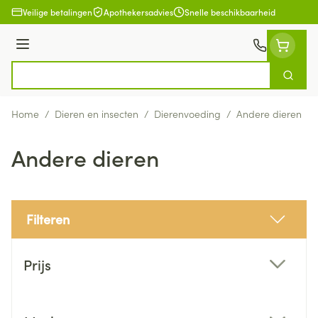
Ga naar de inhoud
Veilige betalingen
Apothekersadvies
Snelle beschikbaarheid
Menu
Zoek
Product, merk, categorie...
Home
/
Dieren en insecten
/
Dierenvoeding
/
Andere dieren
Andere dieren
Filteren
Doorgaan naar productlijst
Prijs
filter