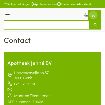
Ga naar de inhoud
Veilige betalingen
Apothekersadvies
Snelle beschikbaarheid
Menu
Zoek
Product, merk, categorie...
Contact
Apotheek Jenné BV
address
Hoevenzavellaan 57
3600
Genk
089 38 25 24
Telefoon
E-mailadres
Maarten Timmerman
Apotheek titularis
APB nummer:
711608
APB nummer