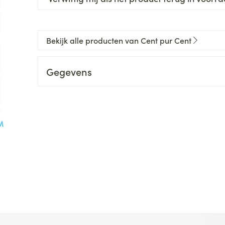
Bekijk alle producten van Cent pur Cent
Gegevens
 met de tabtoets. Je kunt de carrousel overslaan of direct na