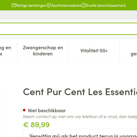
Veilige betalingen
Apothekersadvies
Snelle beschikbaarheid
ng en
Zwangerschap en
Vitaliteit 50+
eid, verzorging en hygiëne categorie
n submenu voor Dieet, voeding en vitamines categorie
Toon submenu voor Zwangerschap en kind
Toon submenu voor V
s
kinderen
ge
Cent Pur Cent Les Essenti
Niet beschikbaar
Neem contact op met ons via telefoon of e-mail, dan bek
€ 89,99
Verwittig mij als het product terug in voorra