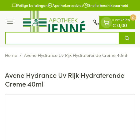
Dia 1 van 1
Ga naar de inhoud
Veilige betalingen
Apothekersadvies
Snelle beschikbaarheid
0
0 artikelen
Menu
€ 0,00
Op z
Zoek
Product, merk, categorie...
Home
/
Avene Hydrance Uv Rijk Hydraterende Creme 40ml
Avene Hydrance Uv Rijk Hydraterende
Creme 40ml