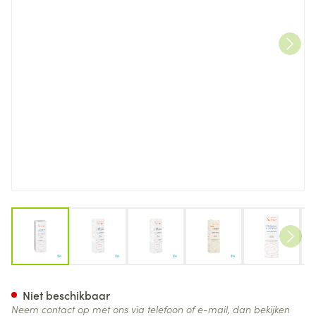
View larger image
View larger image
View larger image
View larger image
View lar
Avene Hydrance Uv Rijk Hyd
Niet beschikbaar
Neem contact op met ons via telefoon of e-mail, dan bekijken