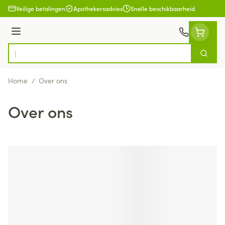
Ga naar de inhoud
Veilige betalingen
Apothekersadvies
Snelle beschikbaarheid
Menu
Zoek
Product, merk, categorie...
Home
/
Over ons
Over ons