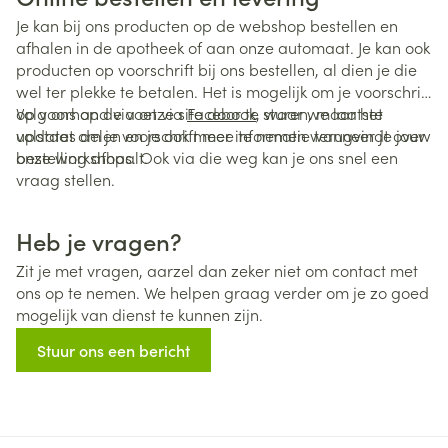
Je kan bij ons producten op de webshop bestellen en
afhalen in de apotheek of aan onze automaat. Je kan ook
producten op voorschrift bij ons bestellen, al dien je die
wel ter plekke te betalen. Het is mogelijk om je voorschrift
op voorhand via onze site door te sturen, maar het
Volg ons op de voet via
Facebook
, waar we laatste
volstaat om je voorschrift mee te nemen wanneer je jouw
updates delen en je ook meer informatie terugvindt over
bestelling afhaalt.
onze workshops. Ook via die weg kan je ons snel een
vraag stellen.
Heb je vragen?
Zit je met vragen, aarzel dan zeker niet om contact met
ons op te nemen. We helpen graag verder om je zo goed
mogelijk van dienst te kunnen zijn.
Stuur ons een bericht