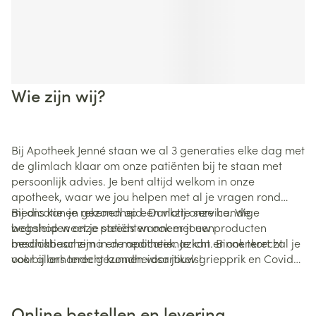
Wie zijn wij?
Bij Apotheek Jenné staan we al 3 generaties elke dag met
de glimlach klaar om onze patiënten bij te staan met
persoonlijk advies. Je bent altijd welkom in onze
apotheek, waar we jou helpen met al je vragen rond
medicatie en gezondheid. Dankzij onze handige
Bij ons kan je rekenen op een vlotte service. We
webshop weet je steeds wanneer jouw producten
begeleiden onze patiënten ook met een
beschikbaar zijn in de apotheek. Je kan er ook terecht
medicatieschema en medicatienazicht. Binnenkort zal je
voor allerhande gezondheidsartikels!
ook bij ons terecht kunnen voor jouw griepprik en Covid
vaccinatie.
Online bestellen en levering