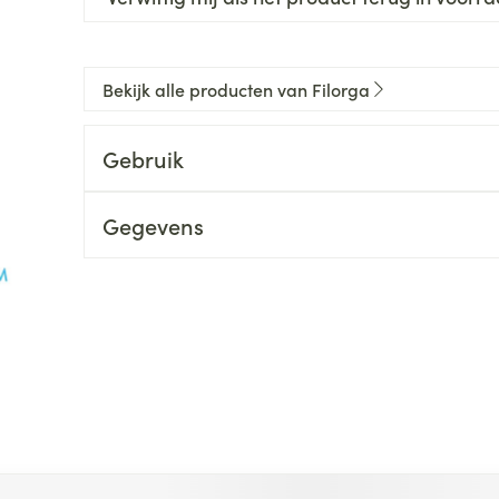
Bekijk alle producten van Filorga
Gebruik
Gegevens
 met de tabtoets. Je kunt de carrousel overslaan of direct na