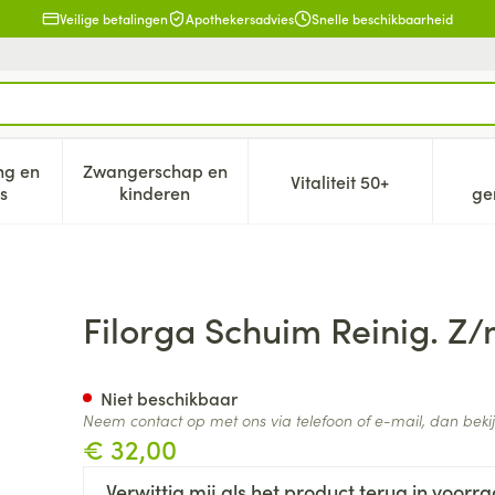
Veilige betalingen
Apothekersadvies
Snelle beschikbaarheid
ng en
Zwangerschap en
Vitaliteit 50+
eid, verzorging en hygiëne categorie
n submenu voor Dieet, voeding en vitamines categorie
Toon submenu voor Zwangerschap en kind
Toon submenu voor V
s
kinderen
ge
 150ml
Filorga Schuim Reinig. Z/
Niet beschikbaar
Neem contact op met ons via telefoon of e-mail, dan bek
€ 32,00
Verwittig mij als het product terug in voorra