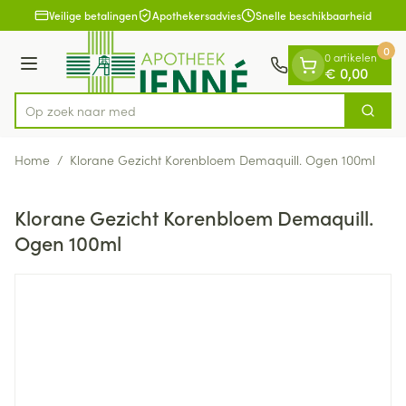
Dia 1 van 1
Ga naar de inhoud
Veilige betalingen
Apothekersadvies
Snelle beschikbaarheid
0
0 artikelen
Menu
€ 0,00
Op zoek naar medicij
Zoek
Product, merk, categorie...
Home
/
Klorane Gezicht Korenbloem Demaquill. Ogen 100ml
Klorane Gezicht Korenbloem Demaquill.
Ogen 100ml