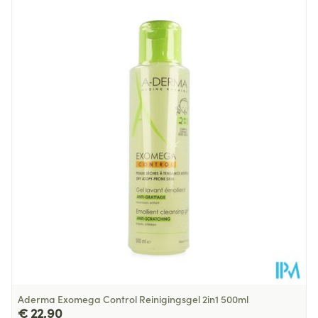
Lengte
128 mm
Diepte
38 mm
Hoeveelheid
100
Verpakking
Behoud
Kamertemperatuur (15°C - 25°C)
Aderma Exomega Control Reinigingsgel 2in1 500ml
€ 22,90