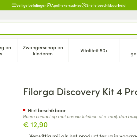
Veilige betalingen
Apothekersadvies
Snelle beschikbaarheid
ng en
Zwangerschap en
Vitaliteit 50+
eid, verzorging en hygiëne categorie
n submenu voor Dieet, voeding en vitamines categorie
Toon submenu voor Zwangerschap en kind
Toon submenu voor V
s
kinderen
ge
Filorga Discovery Kit 4 Pr
Niet beschikbaar
Neem contact op met ons via telefoon of e-mail, dan bek
€ 12,90
Verwittig mij als het product terug in voorra