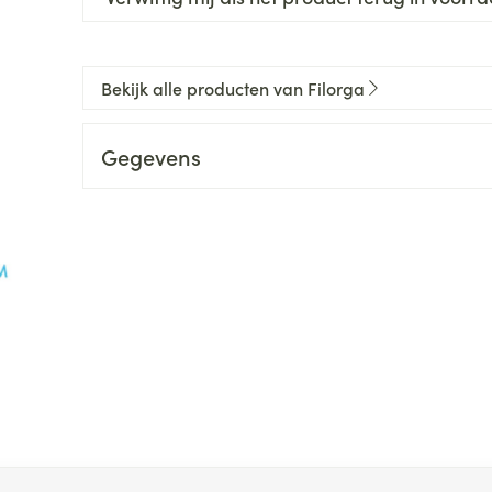
Bekijk alle producten van Filorga
Gegevens
 met de tabtoets. Je kunt de carrousel overslaan of direct na