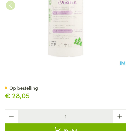
Epaderm Creme 500g 99400
Op bestelling
€ 28,05
Aantal
Bestel