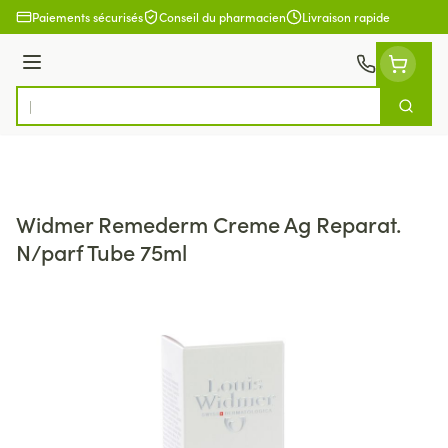
Aller au contenu
Paiements sécurisés
Conseil du pharmacien
Livraison rapide
Menu
Cherch
Rechercher
Widmer Remederm Creme Ag Reparat.
N/parf Tube 75ml