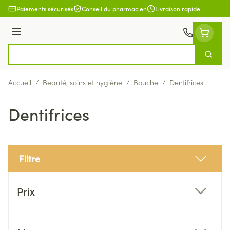
Aller au contenu
Paiements sécurisés
Conseil du pharmacien
Livraison rapide
Menu
Cherch
Rechercher
Accueil
/
Beauté, soins et hygiène
/
Bouche
/
Dentifrices
Dentifrices
Filtre
Passer à la liste des produits
Prix
filter