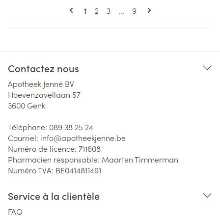
Pages
Vous lisez actuellement la page
Page
Page
Page
1
2
3
...
9
Contactez nous
Apotheek Jenné BV
Hoevenzavellaan 57
3600
Genk
Téléphone:
089 38 25 24
Courriel:
info@
apotheekjenne.be
Numéro de licence:
711608
Pharmacien responsable:
Maarten Timmerman
Numéro TVA:
BE0414811491
Service à la clientèle
FAQ