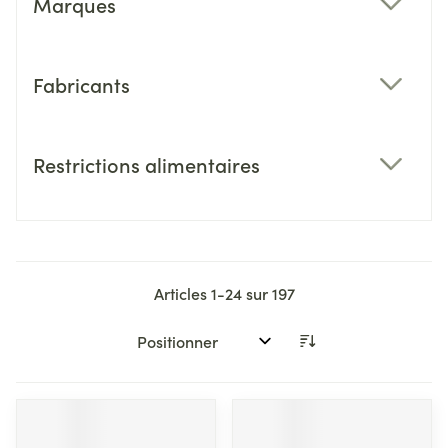
Marques
filter
Fabricants
filter
Restrictions alimentaires
filter
Articles
1
-
24
sur
197
Trier par: