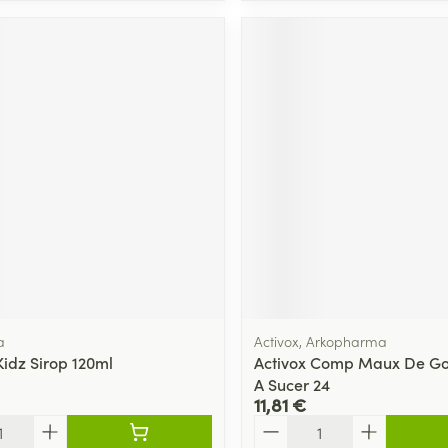
a
Activox, Arkopharma
Kidz Sirop 120ml
Activox Comp Maux De G
A Sucer 24
11,81 €
Quantité