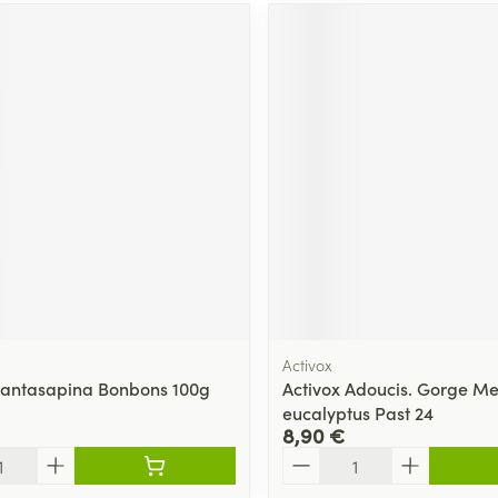
Activox
Santasapina Bonbons 100g
Activox Adoucis. Gorge M
eucalyptus Past 24
8,90 €
Quantité