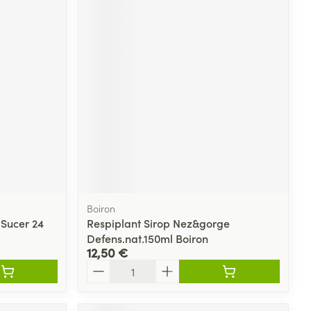
Boiron
 Sucer 24
Respiplant Sirop Nez&gorge
Defens.nat.150ml Boiron
12,50 €
Quantité