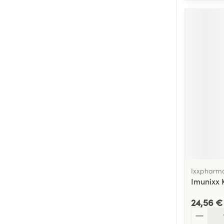
Ixxpharm
Imunixx 
24,56 €
Quantité