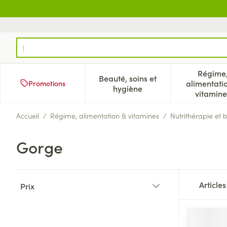
Aller au contenu
Rechercher
Régime
Beauté, soins et
alimentati
Promotions
Afficher le sous-menu pour
Aff
hygiène
vitamine
Accueil
/
Régime, alimentation & vitamines
/
Nutrithérapie et 
Gorge
Passer à la liste des produits
Article
Prix
filter