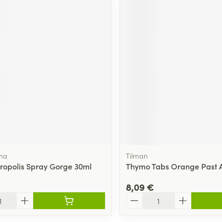
ma
Tilman
Propolis Spray Gorge 30ml
Thymo Tabs Orange Past A
8,09 €
Quantité