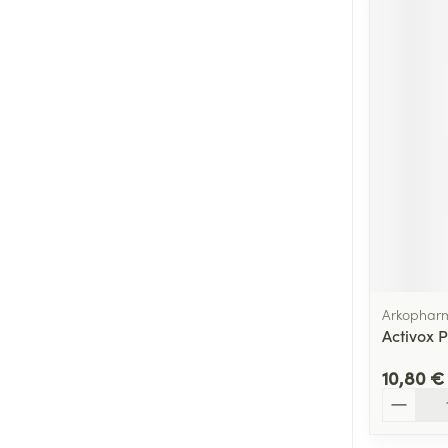
Arkophar
Activox 
10,80 €
Quantité