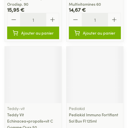
Orodisp. 90
Multivitamines 60
15,95 €
14,67 €
Quantité
Quantité
Ajouter au panier
Ajouter au panier
Teddy-vit
Pediakid
Teddy Vit
Pediakid Immuno Fortifiant
Echinacea+propolis+vit C
Sol Buv Fl 125ml
Gomme Ours 50