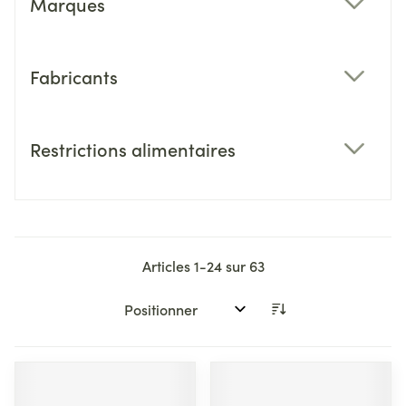
Marques
filter
Fabricants
filter
Restrictions alimentaires
filter
Articles
1
-
24
sur
63
Trier par: