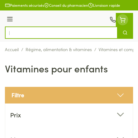
Aller au contenu
Paiements sécurisés
Conseil du pharmacien
Livraison rapide
Menu
Cherch
Rechercher
Accueil
/
Régime, alimentation & vitamines
/
Vitamines et compl
Vitamines pour enfants
Filtre
Passer à la liste des produits
Prix
filter