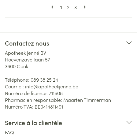
Pages
Vous lisez actuellement la page
Page
Page
1
2
3
Contactez nous
Apotheek Jenné BV
Hoevenzavellaan 57
3600
Genk
Téléphone:
089 38 25 24
Courriel:
info@
apotheekjenne.be
Numéro de licence:
711608
Pharmacien responsable:
Maarten Timmerman
Numéro TVA:
BE0414811491
Service à la clientèle
FAQ