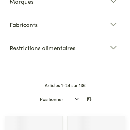
Marques
filter
Fabricants
filter
Restrictions alimentaires
filter
Articles
1
-
24
sur
136
Trier par: