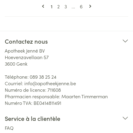
Pages
Vous lisez actuellement la page
Page
Page
Page
1
2
3
...
6
Contactez nous
Apotheek Jenné BV
Hoevenzavellaan 57
3600
Genk
Téléphone:
089 38 25 24
Courriel:
info@
apotheekjenne.be
Numéro de licence:
711608
Pharmacien responsable:
Maarten Timmerman
Numéro TVA:
BE0414811491
Service à la clientèle
FAQ