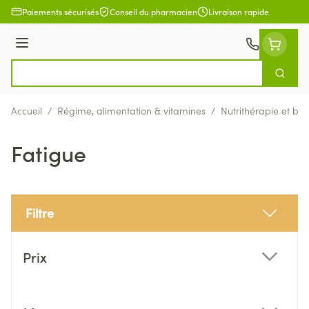
Aller au contenu
Paiements sécurisés
Conseil du pharmacien
Livraison rapide
Menu
Cherch
Rechercher
Accueil
/
Régime, alimentation & vitamines
/
Nutrithérapie et bie
Fatigue
Filtre
Passer à la liste des produits
Prix
filter