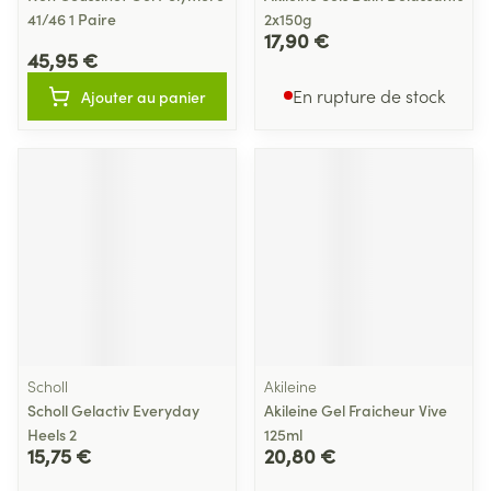
41/46 1 Paire
2x150g
17,90 €
45,95 €
En rupture de stock
Ajouter au panier
Scholl
Akileine
Scholl Gelactiv Everyday
Akileine Gel Fraicheur Vive
Heels 2
125ml
15,75 €
20,80 €