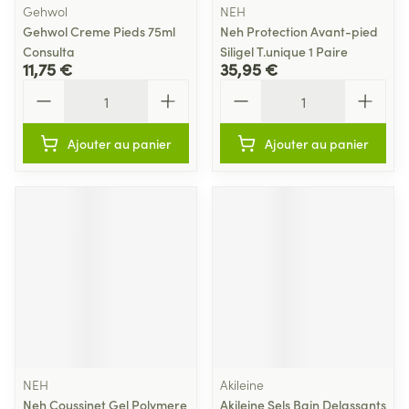
Gehwol
NEH
Gehwol Creme Pieds 75ml
Neh Protection Avant-pied
Consulta
Siligel T.unique 1 Paire
11,75 €
35,95 €
Quantité
Quantité
Ajouter au panier
Ajouter au panier
NEH
Akileine
Neh Coussinet Gel Polymere
Akileine Sels Bain Delassants