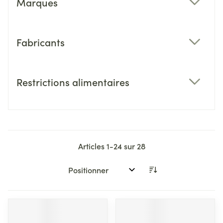
Marques
filter
Fabricants
filter
Restrictions alimentaires
filter
Articles
1
-
24
sur
28
Trier par: