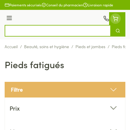
Aller au contenu
Paiements sécurisés
Conseil du pharmacien
Livraison rapide
Menu
Cherch
Rechercher
Accueil
/
Beauté, soins et hygiène
/
Pieds et jambes
/
Pieds fat
Pieds fatigués
Filtre
Passer à la liste des produits
Prix
filter