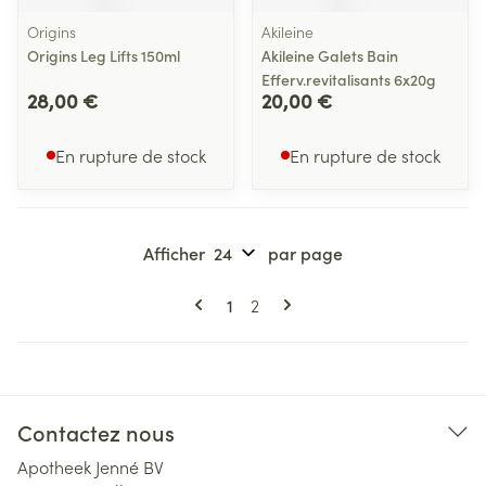
Origins
Akileine
Origins Leg Lifts 150ml
Akileine Galets Bain
Efferv.revitalisants 6x20g
28,00 €
20,00 €
En rupture de stock
En rupture de stock
Afficher
par page
Pages
Vous lisez actuellement la page
Page
1
2
Contactez nous
Apotheek Jenné BV