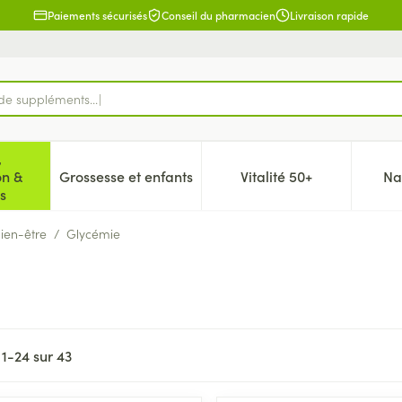
Paiements sécurisés
Conseil du pharmacien
Livraison rapide
d
,
on &
Grossesse et enfants
Vitalité 50+
Na
 la catégorie Beauté, soins et hygiène
icher le sous-menu pour la catégorie Régime, alimentation & 
Afficher le sous-menu pour la catégorie Gr
Afficher le sous-me
s
bien-être
/
Glycémie
s
1
-
24
sur
43