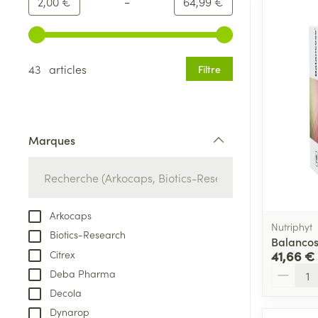
-
Valeur minimale
Valeur maximale
2,00 €
64,99 €
Utilisez les touches fléchées gauche et droite pour ajust
43 articles
Filtre
Marques
filter
Arkocaps
Nutriphyt
Biotics-Research
Balancos
Citrex
41,66 €
Quantité
Deba Pharma
Decola
Dynarop