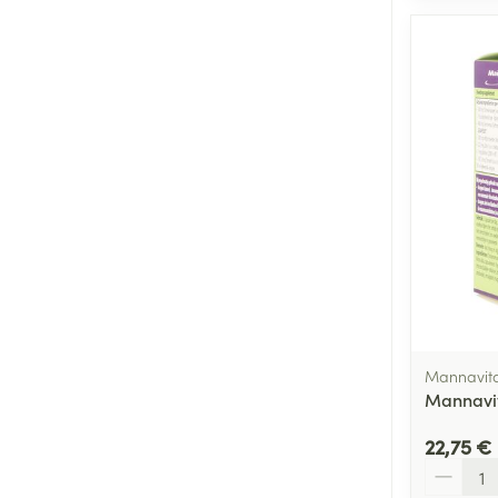
Mannavita
Mannavit
22,75 €
Quantité