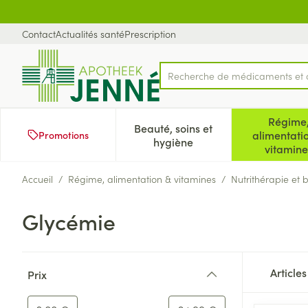
Aller au contenu
Diapositive 1 de 1
Contact
Actualités santé
Prescription
Recherche de médicaments et 
Rechercher
Régime
Beauté, soins et
alimentati
Promotions
Afficher le sous-menu pour
Aff
hygiène
vitamine
Accueil
/
Régime, alimentation & vitamines
/
Nutrithérapie et 
Glycémie
Passer à la liste des produits
Article
Prix
filter