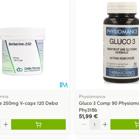
arma
Physiomance
e 250mg V-caps 120 Deba
Gluco 3 Comp 90 Physiom
Phy318b
51,99 €
Quantité