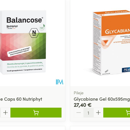
er les valeurs minimales et maximales du prix.
Pileje
e Caps 60 Nutriphyt
Glycabiane Gel 60x595mg
27,40 €
Quantité