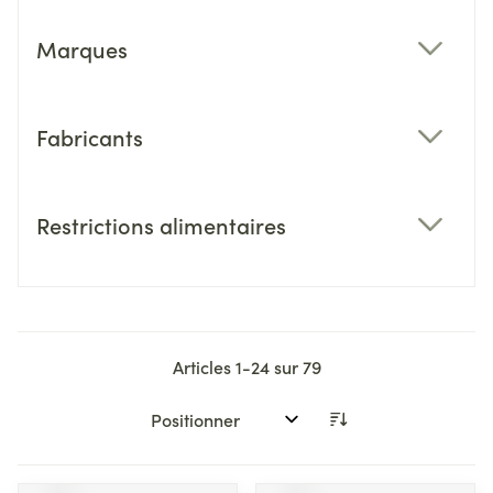
Marques
filter
Fabricants
filter
Restrictions alimentaires
filter
Articles
1
-
24
sur
79
Trier par: