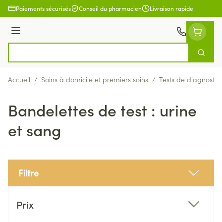
Aller au contenu
Paiements sécurisés
Conseil du pharmacien
Livraison rapide
Menu
Cherch
Rechercher
Accueil
/
Soins à domicile et premiers soins
/
Tests de diagnostic
Bandelettes de test : urine
et sang
Filtre
Passer à la liste des produits
Prix
filter