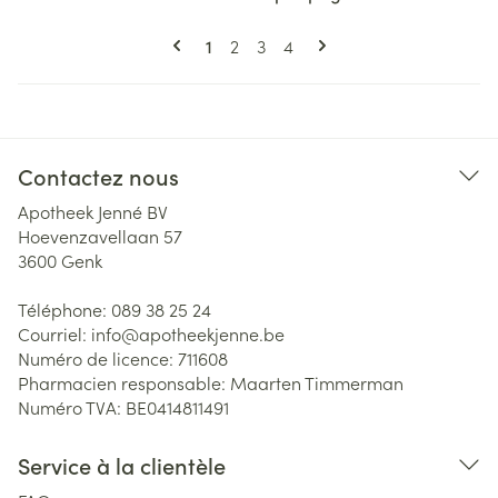
Pages
Vous lisez actuellement la page
Page
Page
Page
1
2
3
4
Contactez nous
Apotheek Jenné BV
Hoevenzavellaan 57
3600
Genk
Téléphone:
089 38 25 24
Courriel:
info@
apotheekjenne.be
Numéro de licence:
711608
Pharmacien responsable:
Maarten Timmerman
Numéro TVA:
BE0414811491
Service à la clientèle