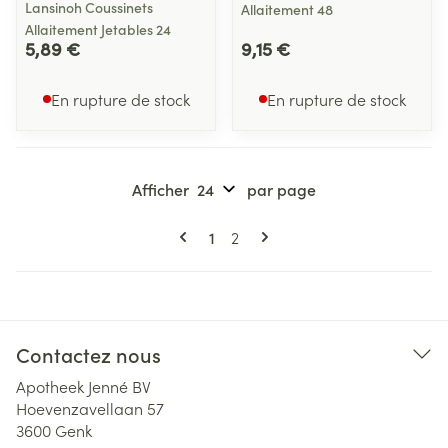
Lansinoh Coussinets
Allaitement 48
Allaitement Jetables 24
5,89 €
9,15 €
En rupture de stock
En rupture de stock
Afficher
par page
Pages
Vous lisez actuellement la page
Page
1
2
Contactez nous
Apotheek Jenné BV
Hoevenzavellaan 57
3600
Genk