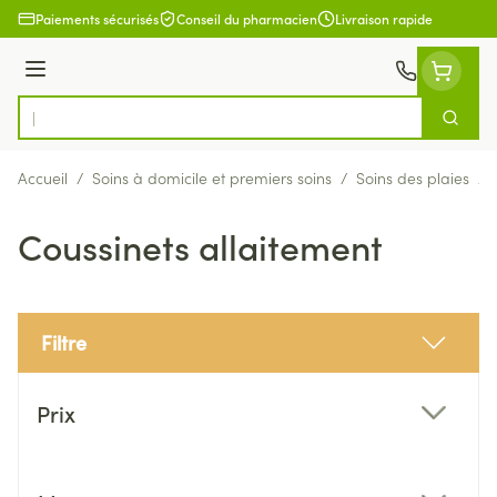
Aller au contenu
Paiements sécurisés
Conseil du pharmacien
Livraison rapide
Menu
Cherch
Rechercher
Accueil
/
Soins à domicile et premiers soins
/
Soins des plaies
/
Coussinets allaitement
Filtre
Passer à la liste des produits
Prix
filter