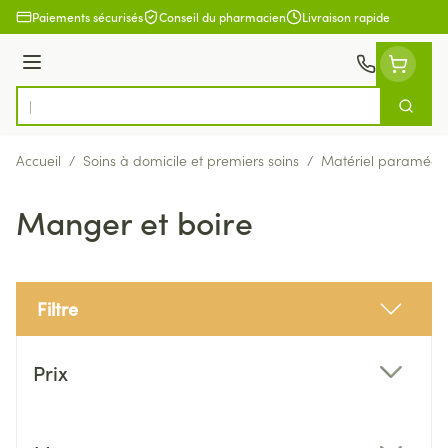
Aller au contenu
Paiements sécurisés
Conseil du pharmacien
Livraison rapide
Menu
Cherch
Rechercher
Accueil
/
Soins à domicile et premiers soins
/
Matériel paramédic
Manger et boire
Filtre
Passer à la liste des produits
Prix
filter