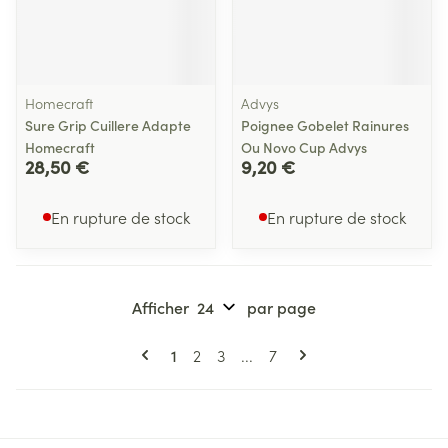
Homecraft
Advys
Sure Grip Cuillere Adapte
Poignee Gobelet Rainures
Homecraft
Ou Novo Cup Advys
28,50 €
9,20 €
En rupture de stock
En rupture de stock
Afficher
par page
Pages
Vous lisez actuellement la page
Page
Page
Page
1
2
3
...
7