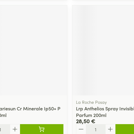
La Roche Posay
ariesun Cr Minerale Ip50+ P
Lrp Anthelios Spray Invisib
0ml
Parfum 200ml
28,50 €
Quantité