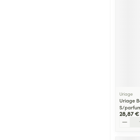
Uriage
Uriage B
S/parfu
28,87 €
Quantité