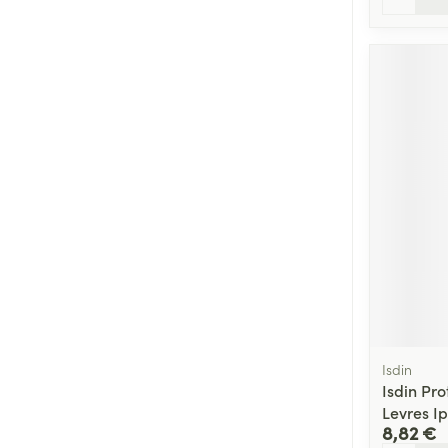
Isdin
Isdin Pr
Levres I
8,82 €