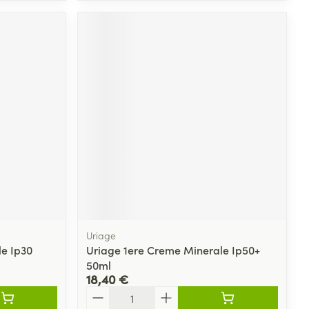
Uriage
le Ip30
Uriage 1ere Creme Minerale Ip50+
50ml
18,40 €
Quantité