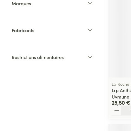
Marques
filter
Fabricants
filter
Restrictions alimentaires
filter
La Roche
Lrp Anthe
Uvmune 
25,50 €
Quantité