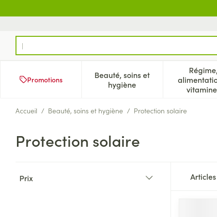
Aller au contenu
Rechercher
Régime
Beauté, soins et
alimentati
Promotions
Afficher le sous-menu pour
Aff
hygiène
vitamine
Accueil
/
Beauté, soins et hygiène
/
Protection solaire
Protection solaire
Passer à la liste des produits
Article
Prix
filter