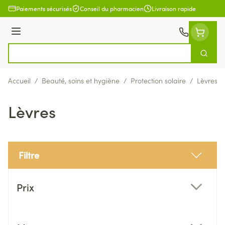
Aller au contenu
Paiements sécurisés
Conseil du pharmacien
Livraison rapide
Menu
Cherch
Rechercher
Accueil
/
Beauté, soins et hygiène
/
Protection solaire
/
Lèvres
Lèvres
Filtre
Passer à la liste des produits
Prix
filter