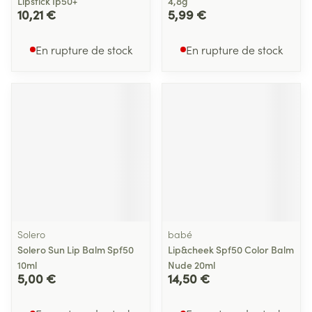
Lipstick Ip50+
4,8g
10,21 €
5,99 €
En rupture de stock
En rupture de stock
Solero
babé
Solero Sun Lip Balm Spf50
Lip&cheek Spf50 Color Balm
10ml
Nude 20ml
5,00 €
14,50 €