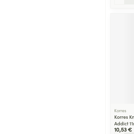
Korres
Korres Km
Addict 1
10,53 €