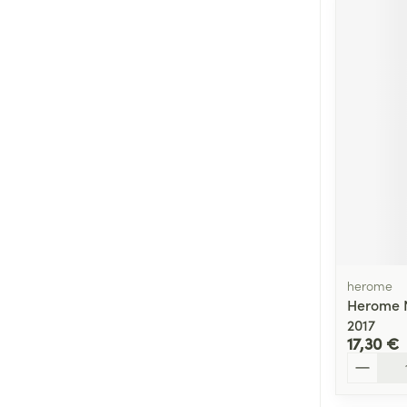
herome
Herome N
2017
17,30 €
Quantité