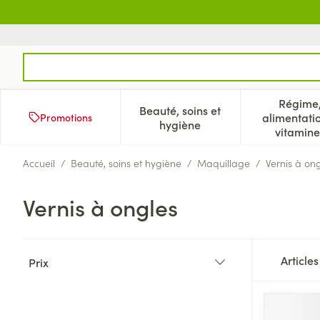
Aller au contenu
Rechercher
Régime
Beauté, soins et
alimentati
Promotions
Afficher le sous-menu pour
Aff
hygiène
vitamine
Accueil
/
Beauté, soins et hygiène
/
Maquillage
/
Vernis à on
Vernis à ongles
Passer à la liste des produits
Article
Prix
filter