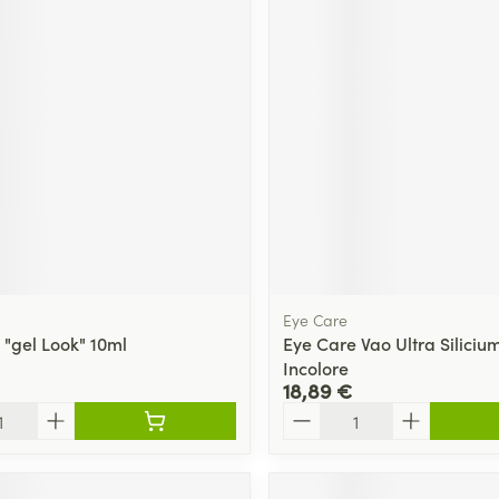
Eye Care
 "gel Look" 10ml
Eye Care Vao Ultra Siliciu
Incolore
18,89 €
Quantité