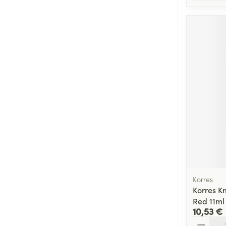
Korres
Korres Km
Red 11ml
10,53 €
Quantité