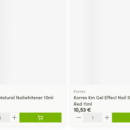
Korres
atural Nailwhitener 10ml
Korres Km Gel Effect Nail
Red 11ml
10,53 €
Quantité