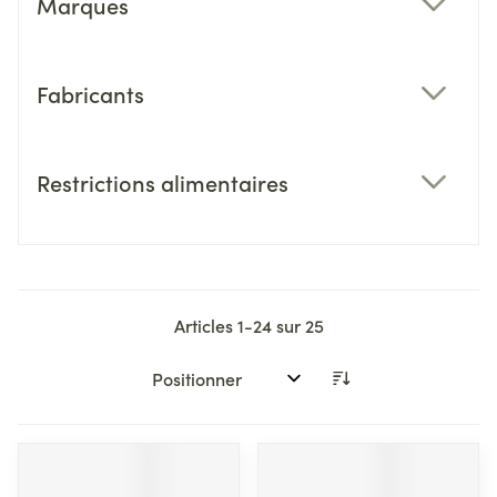
Marques
filter
Fabricants
filter
Restrictions alimentaires
filter
Articles
1
-
24
sur
25
Trier par: