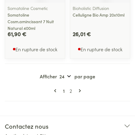
Somatoline Cosmetic
Bioholistic Diffusion
Somatoline
Celluligne Bio Amp 20x10ml
Cosm.amincissant 7 Nuit
Natural 400ml
61,90 €
26,01 €
En rupture de stock
En rupture de stock
Afficher
par page
Pages
Vous lisez actuellement la page
Page
1
2
Contactez nous