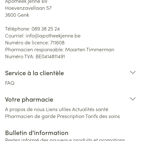
Apotheek Jenné BV
Hoevenzavellaan 57
3600
Genk
Téléphone:
089 38 25 24
Courriel:
info@
apotheekjenne.be
Numéro de licence:
711608
Pharmacien responsable:
Maarten Timmerman
Numéro TVA:
BE0414811491
Service à la clientèle
FAQ
Votre pharmacie
A propos de nous
Liens utiles
Actualités santé
Pharmacien de garde
Prescription
Tarifs des soins
Bulletin d’information
Restez informé des nouveaux produits et promotions