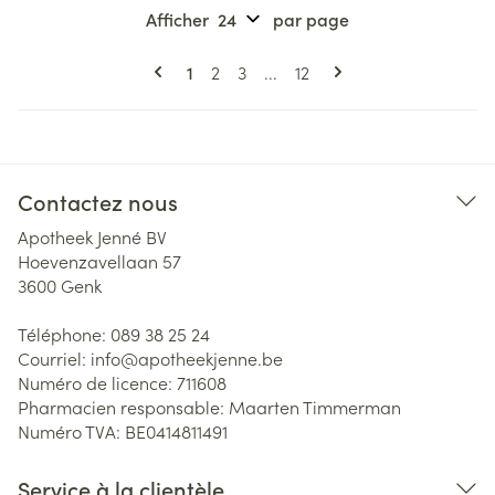
Afficher
par page
Pages
Vous lisez actuellement la page
Page
Page
Page
1
2
3
...
12
Contactez nous
Apotheek Jenné BV
Hoevenzavellaan 57
3600
Genk
Téléphone:
089 38 25 24
Courriel:
info@
apotheekjenne.be
Numéro de licence:
711608
Pharmacien responsable:
Maarten Timmerman
Numéro TVA:
BE0414811491
Service à la clientèle