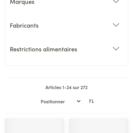
Marques
filter
Fabricants
filter
Restrictions alimentaires
filter
Articles
1
-
24
sur
272
Trier par: