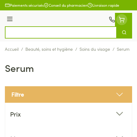
Aller au contenu
Paiements sécurisés
Conseil du pharmacien
Livraison rapide
Menu
Cherch
Rechercher
Accueil
/
Beauté, soins et hygiène
/
Soins du visage
/
Serum
Serum
Filtre
Passer à la liste des produits
Prix
filter