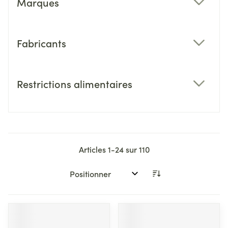
Marques
filter
Fabricants
filter
Restrictions alimentaires
filter
Articles
1
-
24
sur
110
Trier par: