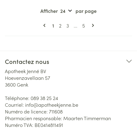
Afficher
par page
Pages
Vous lisez actuellement la page
Page
Page
Page
1
2
3
...
5
Contactez nous
Apotheek Jenné BV
Hoevenzavellaan 57
3600
Genk
Téléphone:
089 38 25 24
Courriel:
info@
apotheekjenne.be
Numéro de licence:
711608
Pharmacien responsable:
Maarten Timmerman
Numéro TVA:
BE0414811491