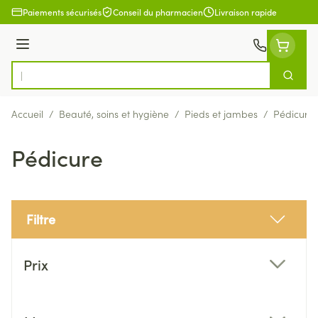
Aller au contenu
Paiements sécurisés
Conseil du pharmacien
Livraison rapide
Menu
Cherch
Rechercher
Accueil
/
Beauté, soins et hygiène
/
Pieds et jambes
/
Pédicure
Pédicure
Filtre
Passer à la liste des produits
Prix
filter