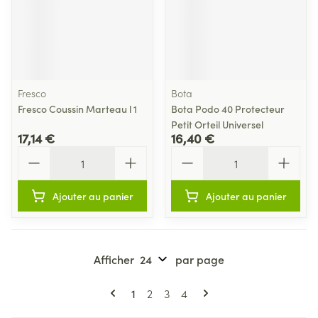
Fresco
Bota
Fresco Coussin Marteau l 1
Bota Podo 40 Protecteur
Petit Orteil Universel
17,14 €
16,40 €
Quantité
Quantité
Ajouter au panier
Ajouter au panier
Afficher
par page
Pages
Vous lisez actuellement la page
Page
Page
Page
1
2
3
4