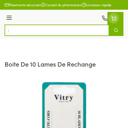
Aller au contenu
Paiements sécurisés
Conseil du pharmacien
Livraison rapide
Menu
Cherch
Rechercher
Boite De 10 Lames De Rechange