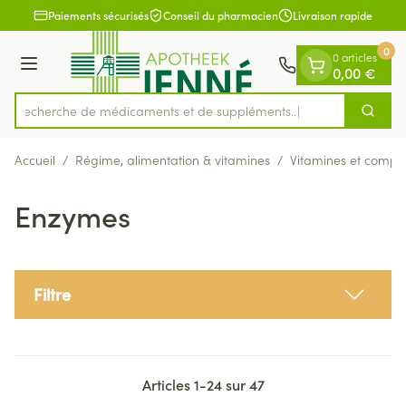
Diapositive 1 de 1
Aller au contenu
Paiements sécurisés
Conseil du pharmacien
Livraison rapide
0
0 articles
Menu
0,00 €
Recherche de médicaments
Cherch
Rechercher
Accueil
/
Régime, alimentation & vitamines
/
Vitamines et compl
Enzymes
Filtre
Articles
1
-
24
sur
47