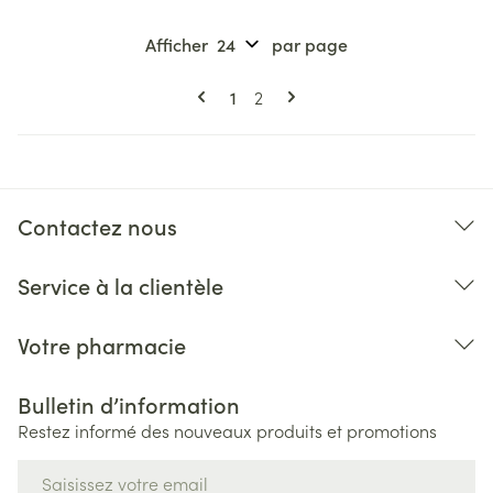
Afficher
par page
Pages
Vous lisez actuellement la page
Page
1
2
Contactez nous
Service à la clientèle
Votre pharmacie
Bulletin d’information
Restez informé des nouveaux produits et promotions
Adresse mail