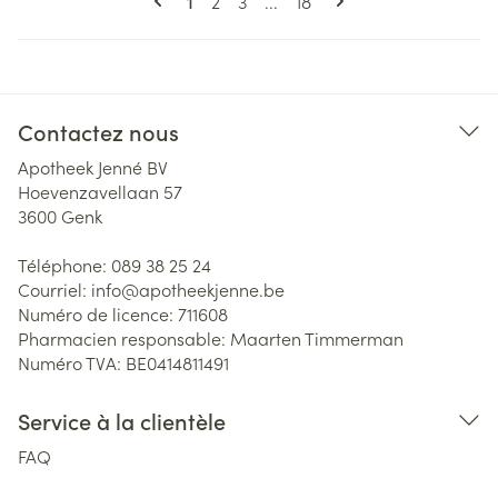
Page
Page
Page
1
2
3
...
18
Contactez nous
Apotheek Jenné BV
Hoevenzavellaan 57
3600
Genk
Téléphone:
089 38 25 24
Courriel:
info@
apotheekjenne.be
Numéro de licence:
711608
Pharmacien responsable:
Maarten Timmerman
Numéro TVA:
BE0414811491
Service à la clientèle
FAQ