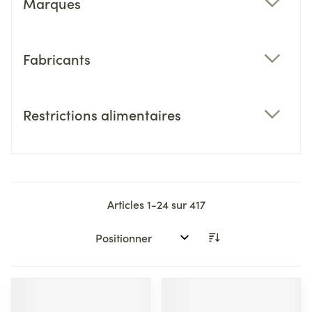
Marques
filter
Fabricants
filter
Restrictions alimentaires
filter
Articles
1
-
24
sur
417
Trier par: