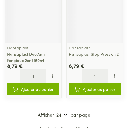
Hansaplast
Hansaplast
Hansaplast Deo Anti
Hansaplast Stop Pression 2
Fongique 2en1 150ml
8,79 €
6,79 €
Quantité
Quantité
Ajouter au panier
Ajouter au panier
Afficher
par page
Pages
Vous lisez actuellement la page