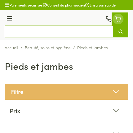
Aller au contenu
Paiements sécurisés
Conseil du pharmacien
Livraison rapide
Menu
Cherch
Rechercher
Accueil
/
Beauté, soins et hygiène
/
Pieds et jambes
Pieds et jambes
Filtre
Passer à la liste des produits
Prix
filter